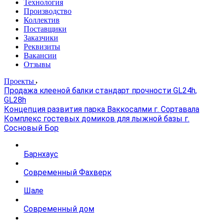
Технология
Производство
Коллектив
Поставщики
Заказчики
Реквизиты
Вакансии
Отзывы
Проекты
Продажа клееной балки стандарт прочности GL24h,
GL28h
Концепция развития парка Ваккосалми г. Сортавала
Комплекс гостевых домиков для лыжной базы г.
Сосновый Бор
Барнхаус
Современный Фахверк
Шале
Современный дом