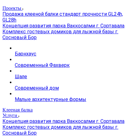
Проекты
Продажа клееной балки стандарт прочности GL24h,
GL28h
Концепция развития парка Ваккосалми г. Сортавала
Комплекс гостевых домиков для лыжной базы г.
Сосновый Бор
Барнхаус
Современный Фахверк
Шале
Современный дом
Малые архитектурные формы
Клееная балка
Услуги
Концепция развития парка Ваккосалми г. Сортавала
Комплекс гостевых домиков для лыжной базы г.
Сосновый Бор