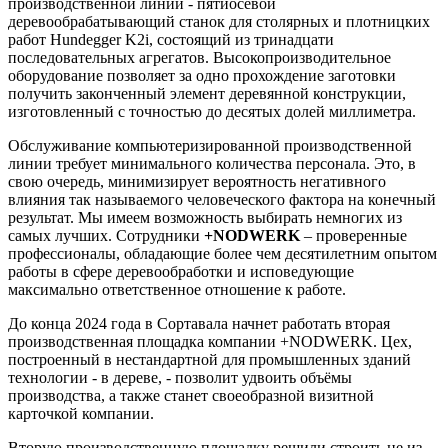
производственной линии - пятиосевой
деревообрабатывающий станок для столярных и плотницких
работ Hundegger K2i, состоящий из тринадцати
последовательных агрегатов. Высокопроизводительное
оборудование позволяет за одно прохождение заготовки
получить законченный элемент деревянной конструкции,
изготовленный с точностью до десятых долей миллиметра.
Обслуживание компьютеризированной производственной
линии требует минимального количества персонала. Это, в
свою очередь, минимизирует вероятность негативного
влияния так называемого человеческого фактора на конечный
результат. Мы имеем возможность выбирать немногих из
самых лучших. Сотрудники
+NODWERK
– проверенные
профессионалы, обладающие более чем десятилетним опытом
работы в сфере деревообработки и исповедующие
максимально ответственное отношение к работе.
До конца 2024 года в Сортавала начнет работать вторая
производственная площадка компании +NODWERK. Цех,
построенный в нестандартной для промышленных зданий
технологии - в дереве, - позволит удвоить объёмы
производства, а также станет своеобразной визитной
карточкой компании.
Вторую производственную площадку решили строить не из