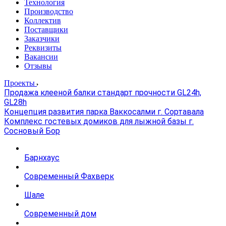
Технология
Производство
Коллектив
Поставщики
Заказчики
Реквизиты
Вакансии
Отзывы
Проекты
Продажа клееной балки стандарт прочности GL24h,
GL28h
Концепция развития парка Ваккосалми г. Сортавала
Комплекс гостевых домиков для лыжной базы г.
Сосновый Бор
Барнхаус
Современный Фахверк
Шале
Современный дом