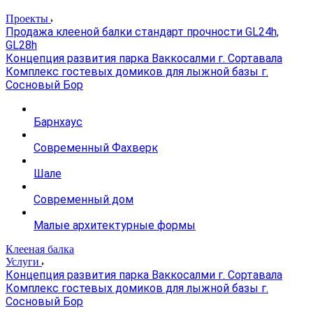
Проекты
Продажа клееной балки стандарт прочности GL24h,
GL28h
Концепция развития парка Ваккосалми г. Сортавала
Комплекс гостевых домиков для лыжной базы г.
Сосновый Бор
Барнхаус
Современный Фахверк
Шале
Современный дом
Малые архитектурные формы
Клееная балка
Услуги
Концепция развития парка Ваккосалми г. Сортавала
Комплекс гостевых домиков для лыжной базы г.
Сосновый Бор