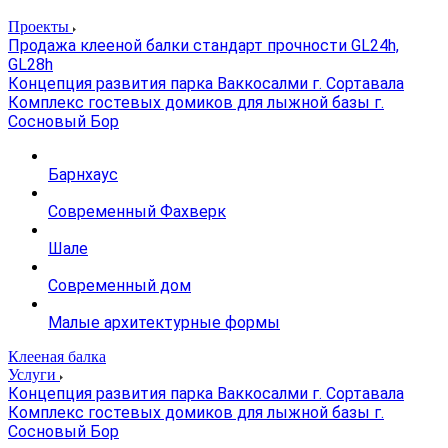
Проекты
Продажа клееной балки стандарт прочности GL24h,
GL28h
Концепция развития парка Ваккосалми г. Сортавала
Комплекс гостевых домиков для лыжной базы г.
Сосновый Бор
Барнхаус
Современный Фахверк
Шале
Современный дом
Малые архитектурные формы
Клееная балка
Услуги
Концепция развития парка Ваккосалми г. Сортавала
Комплекс гостевых домиков для лыжной базы г.
Сосновый Бор