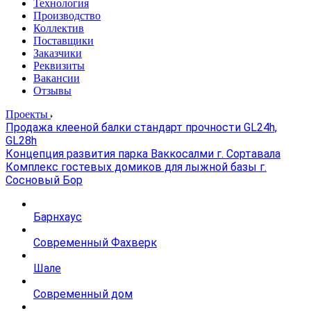
Технология
Производство
Коллектив
Поставщики
Заказчики
Реквизиты
Вакансии
Отзывы
Проекты
Продажа клееной балки стандарт прочности GL24h,
GL28h
Концепция развития парка Ваккосалми г. Сортавала
Комплекс гостевых домиков для лыжной базы г.
Сосновый Бор
Барнхаус
Современный Фахверк
Шале
Современный дом