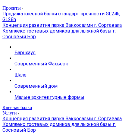
Проекты
Продажа клееной балки стандарт прочности GL24h,
GL28h
Концепция развития парка Ваккосалми г. Сортавала
Комплекс гостевых домиков для лыжной базы г.
Сосновый Бор
Барнхаус
Современный Фахверк
Шале
Современный дом
Малые архитектурные формы
Клееная балка
Услуги
Концепция развития парка Ваккосалми г. Сортавала
Комплекс гостевых домиков для лыжной базы г.
Сосновый Бор