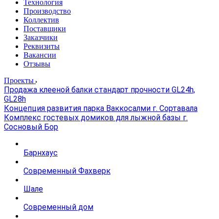
Технология
Производство
Коллектив
Поставщики
Заказчики
Реквизиты
Вакансии
Отзывы
Проекты
Продажа клееной балки стандарт прочности GL24h,
GL28h
Концепция развития парка Ваккосалми г. Сортавала
Комплекс гостевых домиков для лыжной базы г.
Сосновый Бор
Барнхаус
Современный Фахверк
Шале
Современный дом