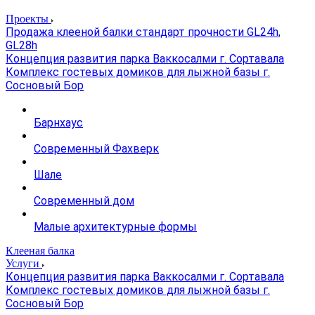
Проекты
Продажа клееной балки стандарт прочности GL24h,
GL28h
Концепция развития парка Ваккосалми г. Сортавала
Комплекс гостевых домиков для лыжной базы г.
Сосновый Бор
Барнхаус
Современный Фахверк
Шале
Современный дом
Малые архитектурные формы
Клееная балка
Услуги
Концепция развития парка Ваккосалми г. Сортавала
Комплекс гостевых домиков для лыжной базы г.
Сосновый Бор