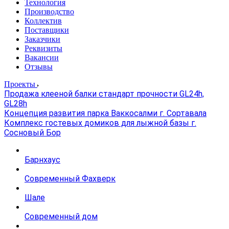
Технология
Производство
Коллектив
Поставщики
Заказчики
Реквизиты
Вакансии
Отзывы
Проекты
Продажа клееной балки стандарт прочности GL24h,
GL28h
Концепция развития парка Ваккосалми г. Сортавала
Комплекс гостевых домиков для лыжной базы г.
Сосновый Бор
Барнхаус
Современный Фахверк
Шале
Современный дом