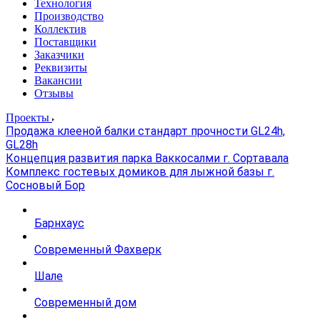
Технология
Производство
Коллектив
Поставщики
Заказчики
Реквизиты
Вакансии
Отзывы
Проекты
Продажа клееной балки стандарт прочности GL24h,
GL28h
Концепция развития парка Ваккосалми г. Сортавала
Комплекс гостевых домиков для лыжной базы г.
Сосновый Бор
Барнхаус
Современный Фахверк
Шале
Современный дом