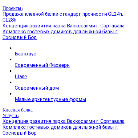
Проекты
Продажа клееной балки стандарт прочности GL24h,
GL28h
Концепция развития парка Ваккосалми г. Сортавала
Комплекс гостевых домиков для лыжной базы г.
Сосновый Бор
Барнхаус
Современный Фахверк
Шале
Современный дом
Малые архитектурные формы
Клееная балка
Услуги
Концепция развития парка Ваккосалми г. Сортавала
Комплекс гостевых домиков для лыжной базы г.
Сосновый Бор