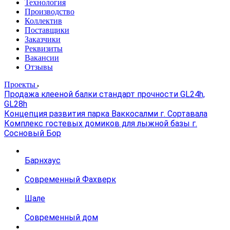
Технология
Производство
Коллектив
Поставщики
Заказчики
Реквизиты
Вакансии
Отзывы
Проекты
Продажа клееной балки стандарт прочности GL24h,
GL28h
Концепция развития парка Ваккосалми г. Сортавала
Комплекс гостевых домиков для лыжной базы г.
Сосновый Бор
Барнхаус
Современный Фахверк
Шале
Современный дом