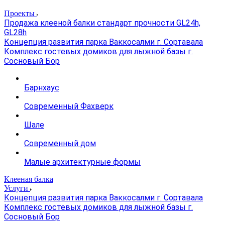
Проекты
Продажа клееной балки стандарт прочности GL24h,
GL28h
Концепция развития парка Ваккосалми г. Сортавала
Комплекс гостевых домиков для лыжной базы г.
Сосновый Бор
Барнхаус
Современный Фахверк
Шале
Современный дом
Малые архитектурные формы
Клееная балка
Услуги
Концепция развития парка Ваккосалми г. Сортавала
Комплекс гостевых домиков для лыжной базы г.
Сосновый Бор