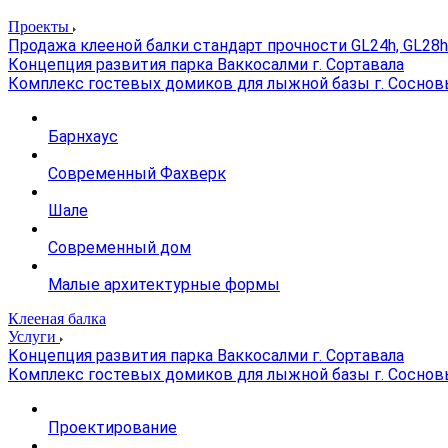
Проекты
Продажа клееной балки стандарт прочности GL24h, GL28h
Концепция развития парка Ваккосалми г. Сортавала
Комплекс гостевых домиков для лыжной базы г. Соснов
Барнхаус
Современный Фахверк
Шале
Современный дом
Малые архитектурные формы
Клееная балка
Услуги
Концепция развития парка Ваккосалми г. Сортавала
Комплекс гостевых домиков для лыжной базы г. Соснов
Проектирование