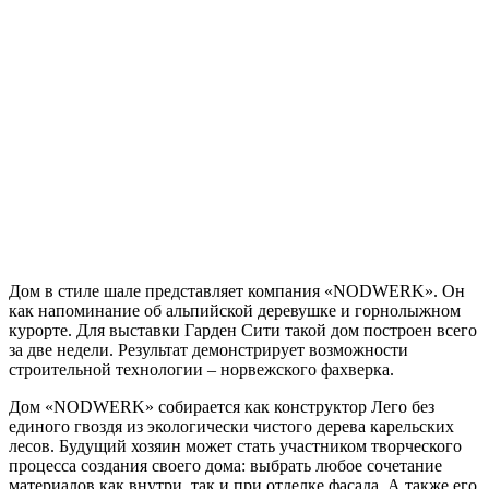
Дом в стиле шале представляет компания «NODWERK». Он
как напоминание об альпийской деревушке и горнолыжном
курорте. Для выставки Гарден Сити такой дом построен всего
за две недели. Результат демонстрирует возможности
строительной технологии – норвежского фахверка.
Дом «NODWERK» собирается как конструктор Лего без
единого гвоздя из экологически чистого дерева карельских
лесов. Будущий хозяин может стать участником творческого
процесса создания своего дома: выбрать любое сочетание
материалов как внутри, так и при отделке фасада. А также его