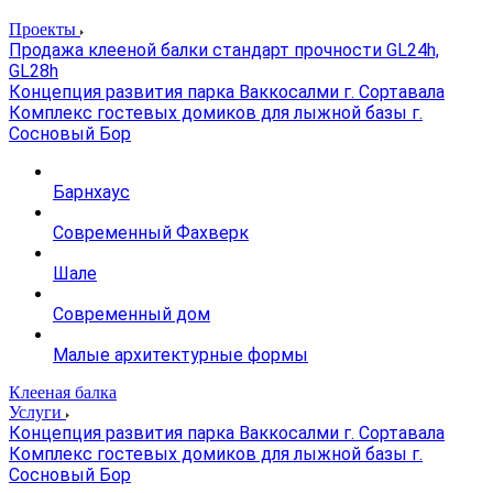
Проекты
Продажа клееной балки стандарт прочности GL24h,
GL28h
Концепция развития парка Ваккосалми г. Сортавала
Комплекс гостевых домиков для лыжной базы г.
Сосновый Бор
Барнхаус
Современный Фахверк
Шале
Современный дом
Малые архитектурные формы
Клееная балка
Услуги
Концепция развития парка Ваккосалми г. Сортавала
Комплекс гостевых домиков для лыжной базы г.
Сосновый Бор