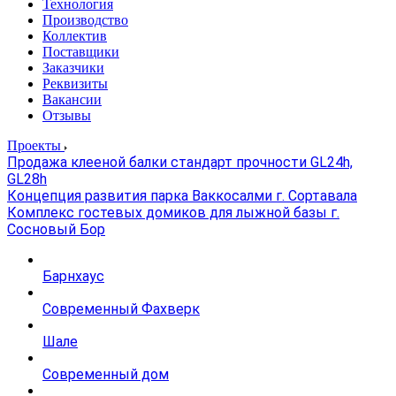
Технология
Производство
Коллектив
Поставщики
Заказчики
Реквизиты
Вакансии
Отзывы
Проекты
Продажа клееной балки стандарт прочности GL24h,
GL28h
Концепция развития парка Ваккосалми г. Сортавала
Комплекс гостевых домиков для лыжной базы г.
Сосновый Бор
Барнхаус
Современный Фахверк
Шале
Современный дом